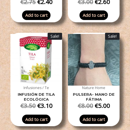
€
2.75
€
2.40
€
3.00
€
2.60
Add to cart
Add to cart
Sale!
Sale!
Infusiones / Te
Nature Home
INFUSIÓN DE TILA
PULSERA- MANO DE
ECOLÓGICA
FÁTIMA
€
3.50
€
3.10
€
8.00
€
5.00
Add to cart
Add to cart