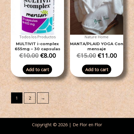
Todos los Productos
Nature Home
MULTIVIT i-complex
MANTA/PLAID YOGA Con
655mg – 30 capsulas
mensaje
€
10.00
€
8.00
€
15.00
€
11.00
Add to cart
Add to cart
1
2
→
Copyright © 2026 | De Flor en Flor